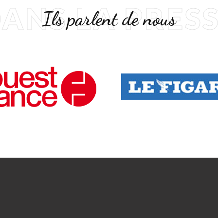
ANS LA PRES
Ils parlent de nous