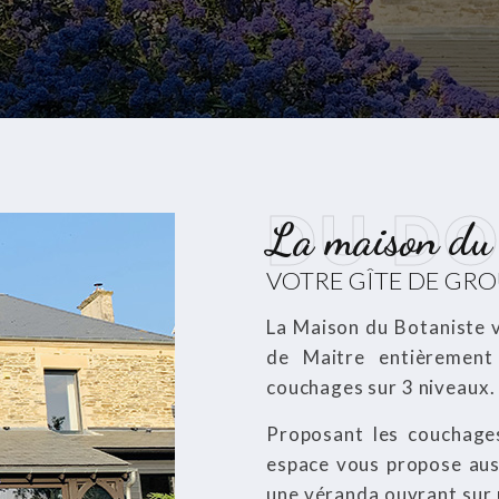
DU D
La maison du 
VOTRE GÎTE DE GRO
La Maison du Botaniste 
de Maitre entièremen
couchages sur 3 niveaux.
Proposant les couchages
espace vous propose aus
une véranda ouvrant sur u