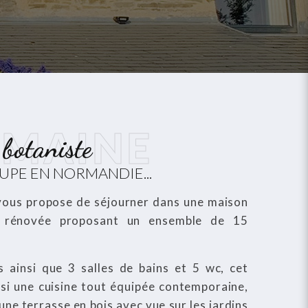
OMAINE
botaniste
UPE EN NORMANDIE...
vous propose de séjourner dans une maison
t rénovée proposant un ensemble de 15
 ainsi que 3 salles de bains et 5 wc, cet
si une cuisine tout équipée contemporaine,
ne terrasse en bois avec vue sur les jardins